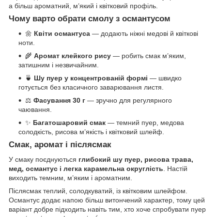
а більш ароматний, м’який і квітковий профіль.
Чому варто обрати смолу з османтусом
🌼
Квіти османтуса
— додають ніжні медові й квіткові
ноти.
🌾
Аромат клейкого рису
— робить смак м’яким,
затишним і незвичайним.
🍵
Шу пуер у концентрованій формі
— швидко
готується без класичного заварювання листя.
⚖️
Фасування 30 г
— зручно для регулярного
чаювання.
✨
Багатошаровий смак
— темний пуер, медова
солодкість, рисова м’якість і квітковий шлейф.
Смак, аромат і післясмак
У смаку поєднуються
глибокий шу пуер, рисова трава,
мед, османтус і легка карамельна округлість
. Настій
виходить темним, м’яким і ароматним.
Післясмак теплий, солодкуватий, із квітковим шлейфом.
Османтус додає напою більш витончений характер, тому цей
варіант добре підходить навіть тим, хто хоче спробувати пуер