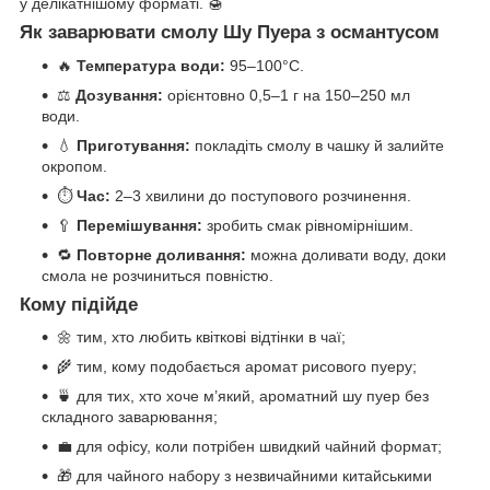
у делікатнішому форматі. 🍯
Як заварювати смолу Шу Пуера з османтусом
🔥
Температура води:
95–100°C.
⚖️
Дозування:
орієнтовно 0,5–1 г на 150–250 мл
води.
💧
Приготування:
покладіть смолу в чашку й залийте
окропом.
⏱️
Час:
2–3 хвилини до поступового розчинення.
🥄
Перемішування:
зробить смак рівномірнішим.
🔁
Повторне доливання:
можна доливати воду, доки
смола не розчиниться повністю.
Кому підійде
🌼 тим, хто любить квіткові відтінки в чаї;
🌾 тим, кому подобається аромат рисового пуеру;
🍵 для тих, хто хоче м’який, ароматний шу пуер без
складного заварювання;
💼 для офісу, коли потрібен швидкий чайний формат;
🎁 для чайного набору з незвичайними китайськими