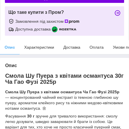
Що таке купити з Пром?
Замовлення під захистом
Доступна доставка
Опис
Характеристики
Доставка
Оплата
Умови п
Опис
Смола Шу Пуера з квітами османтуса 30г
Ча Гао Фузі 2025р
Смола Шу Пуера з квітами османтуса Ча Гао Фузі 2025р
— концентрований чайний екстракт із темною глибиною шу
пуеру, ароматом клейкого рису та ніжними медово-квітковими
нотами османтуса. 🌼
Фасування
30 г
зручне для тривалого використання: смолу
легко дозувати, швидко заварювати й брати із собою. Це
варіант для тих, хто хоче не просто класичний пуерний смак,