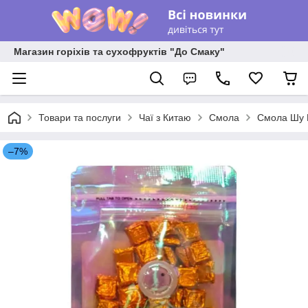
Магазин горіхів та сухофруктів "До Смаку"
Товари та послуги
Чаї з Китаю
Смола
Смола Шу П
–7%