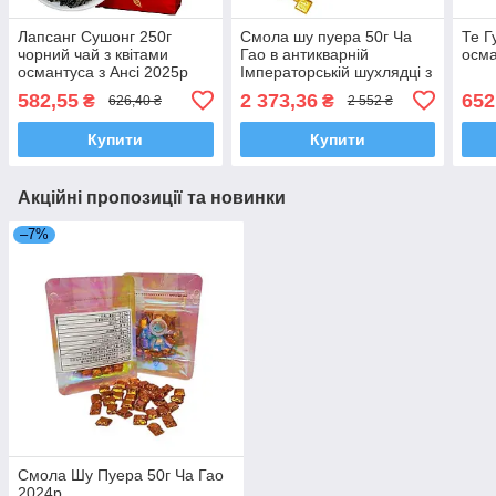
Лапсанг Сушонг 250г
Смола шу пуера 50г Ча
Те Г
чорний чай з квітами
Гао в антикварній
осма
османтуса з Ансі 2025р
Імператорській шухлядці з
полісандру
582,55
2 373,36
652
₴
₴
626,40 ₴
2 552 ₴
Купити
Купити
Акційні пропозиції та новинки
–7%
Смола Шу Пуера 50г Ча Гао
2024р