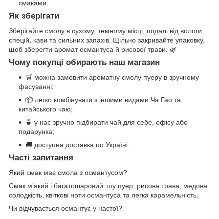
смаками.
Як зберігати
Зберігайте смолу в сухому, темному місці, подалі від вологи,
спецій, кави та сильних запахів. Щільно закривайте упаковку,
щоб зберегти аромат османтуса й рисової трави. 🌿
Чому покупці обирають наш магазин
🛒 можна замовити ароматну смолу пуеру в зручному
фасуванні;
📦 легко комбінувати з іншими видами Ча Гао та
китайського чаю;
🍵 у нас зручно підбирати чай для себе, офісу або
подарунка;
🚚 доступна доставка по Україні.
Часті запитання
Який смак має смола з османтусом?
Смак м’який і багатошаровий: шу пуер, рисова трава, медова
солодкість, квіткові ноти османтуса та легка карамельність.
Чи відчувається османтус у настої?