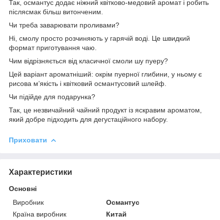
Так, османтус додає ніжний квітково-медовий аромат і робить
післясмак більш витонченим.
Чи треба заварювати проливами?
Ні, смолу просто розчиняють у гарячій воді. Це швидкий
формат приготування чаю.
Чим відрізняється від класичної смоли шу пуеру?
Цей варіант ароматніший: окрім пуерної глибини, у ньому є
рисова м’якість і квітковий османтусовий шлейф.
Чи підійде для подарунка?
Так, це незвичайний чайний продукт із яскравим ароматом,
який добре підходить для дегустаційного набору.
Приховати
Характеристики
Основні
Виробник
Османтус
Країна виробник
Китай