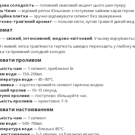
ова солодкість
— головний смаковий акцент цього шен пуеру.
нь Чжан
— відомий регіон Юньнаню з потужним чайним характером.
ційна плитка
— зручно відламувати сегмент без зважування.
тково-трав’яний аромат
— польові квіти, лугові трави й дикий мед.
ромат
ю —
свіжий, інтенсивний, медово-квітковий
. У ньому відчуваютьс
 і живий: легка трав’яниста терпкість швидко переходить у глибоку 
ка та приємний солодкий холодок.
рювати проливом
ькість чаю
— 1 сегмент, приблизно 6г.
єм води
— 150–200мл.
пература води
— 85–90°C.
омивка
— коротко промийте сегмент гарячою водою.
рший пролив
— 10–15 секунд.
тупні проливи
— поступово збільшуйте час.
ькість проливів
— орієнтовно 7–9.
рювати настоюванням
ькість чаю
— 1 сегмент.
єм води
— 500–700мл.
пература води
— близько 85°C.
 настоювання
— 3–5 хвилин, за бажаною міцністю.