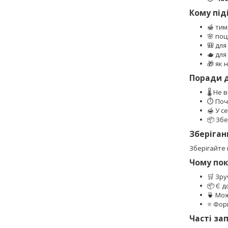
Кому під
🍯 тим
🌸 поц
🎒 для
🫖 дл
🎁 як
Поради 
🌡️ Не
⏱️ По
🍯 У с
📦 Збе
Зберіган
Зберігайте 
Чому по
🛒 Зр
📦 Є д
🍵 Мож
⭐ Форм
Часті за