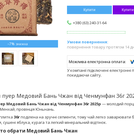
Купити
Купити
+380 (63) 240-31-64
–7%
повернення товару протягом 14 д
У компанії підключені електронні 
покидаючи сайту.
 пуер Медовий Бань Чжан від Ченмунфан 36г 20
уер Медовий Бань Чжан від Ченмунфан 36г 2025р
— молодий порцій
 Менхай, провінція Юньнань.
 плитка
36г
поділена на зручні сегменти, тому чай легко заварювати бе
и, сушені яблука, курага та легкий мінеральний відтінок.
рто обрати Медовий Бань Чжан