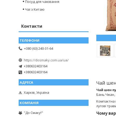
Посуд для чаювання
Чаї з Китаю
Контакти
+380 (63) 240-31-64
https://dosmaky.com.ua/ua/
+380632403164
+380632403164
Чай шен
Чай шен п
Харків, Україна
Бань Чжан,
Компактна
лугові трав
Чому ва
"До Смаку!"