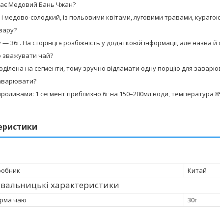
має Медовий Бань Чжан?
і медово-солодкий, із польовими квітами, луговими травами, кураго
вару?
 — 36г. На сторінці є розбіжність у додатковій інформації, але назва й
о зважувати чай?
поділена на сегменти, тому зручно відламати одну порцію для заварю
аварювати?
оливами: 1 сегмент приблизно 6г на 150–200мл води, температура 85
еристики
робник
Китай
увальницькі характеристики
орма чаю
30г