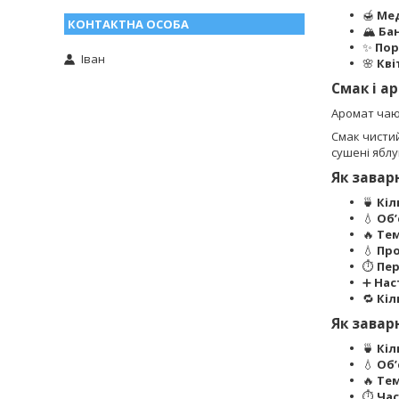
🍯
Мед
🏔️
Ба
✨
Пор
Іван
🌸
Кві
Смак і а
Аромат ча
Смак чистий
сушені яблу
Як зава
🍵
Кіл
💧
Об’
🔥
Тем
💧
Пр
⏱️
Пе
➕
Нас
🔁
Кіл
Як зава
🍵
Кіл
💧
Об’
🔥
Тем
⏱️
Час