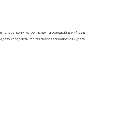
я польові квіти, лугові трави та солодкий дикий мед.
медову солодкість. У післясмаку залишаються курага,