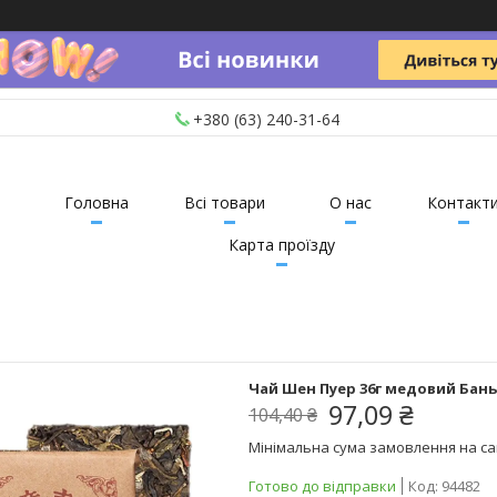
+380 (63) 240-31-64
Головна
Всі товари
О нас
Контакт
Карта проїзду
Чай Шен Пуер 36г медовий Бан
97,09 ₴
104,40 ₴
Мінімальна сума замовлення на сай
Готово до відправки
Код:
94482