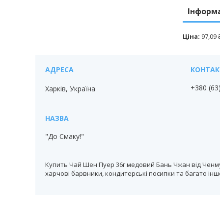
Інформ
Ціна:
97,09 
+380 (63
Харків, Україна
"До Смаку!"
Купить Чай Шен Пуер 36г медовий Бань Чжан від Ченмунф
харчові барвники, кондитерські посипки та багато іншо