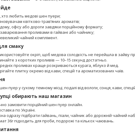
ійде
, хто любить медові шен пуери;
іновувачам квітково-трав’яних ароматів;
 дому, офісу або дороги завдяки порційному формату;
я заварювання проливами в гайвані або чайнику;
 невеликий чайний комплімент.
для смаку
 використовуйте окріп, щоб медова солодкість не перейшла в зайву гі
чинайте з коротких проливів — 10–15 секунд достатньо.
ередніх проливах краще розкриваються курага, яблуко й мед.
рігайте плитку окремо від кави, спецій та ароматизованих чаїв.
ня
шен пуер у сухому темному місці, подалі від вологи, сонця, кави, спеці
купці обирають наш магазин
учно замовити порційний шен пуер онлайн.
оставка по Україні.
на одразу підібрати гайвань, піали, чайник або дорожній чайний наб
ат 36г підходить для проби, подорожі та кількох чаювань.
питання