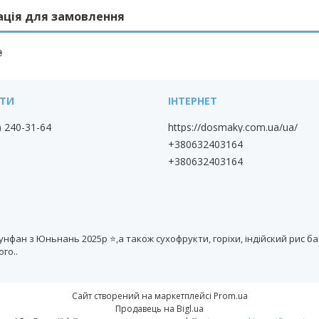
ація для замовлення
₴
) 240-31-64
https://dosmaky.com.ua/ua/
+380632403164
+380632403164
ан з Юньнань 2025р ⭐,а також сухофрукти, горіхи, індійский рис басм
го..
Сайт створений на маркетплейсі
Prom.ua
Продавець на Bigl.ua