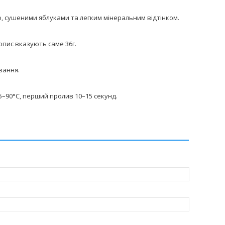
ю, сушеними яблуками та легким мінеральним відтінком.
 опис вказують саме 36г.
вання.
–90°C, перший пролив 10–15 секунд.