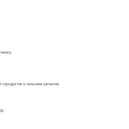
рчинку.
й і продуктів із сильним запахом.
ір.