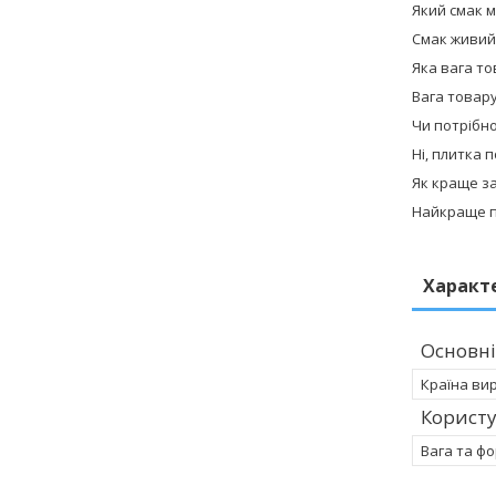
Який смак 
Смак живий 
Яка вага то
Вага товару
Чи потрібн
Ні, плитка 
Як краще з
Найкраще пр
Характ
Основні
Країна ви
Корист
Вага та ф