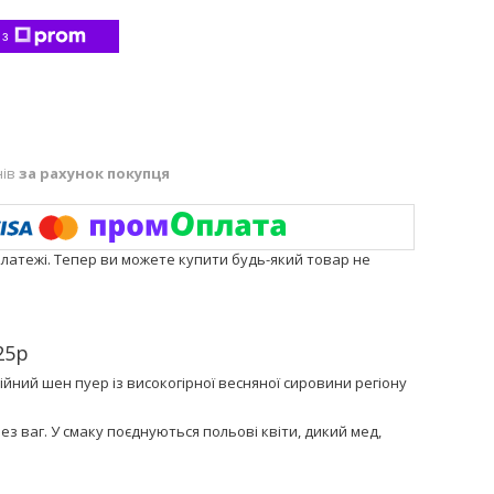
 з
нів
за рахунок покупця
платежі. Тепер ви можете купити будь-який товар не
25р
ний шен пуер із високогірної весняної сировини регіону
з ваг. У смаку поєднуються польові квіти, дикий мед,