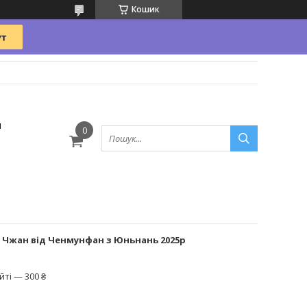
Кошик
и
ь Чжан від Ченмунфан з Юньнань 2025р
ті — 300 ₴