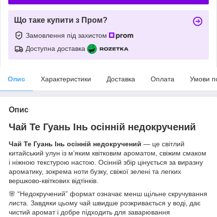
Що таке купити з Пром?
Замовлення під захистом
Доступна доставка
Опис
Характеристики
Доставка
Оплата
Умови п
Опис
Чай Те Гуань Інь осінній недокручений
Чай Те Гуань Інь осінній недокручений
— це світлий
китайський улун із м’яким квітковим ароматом, свіжим смаком
і ніжною текстурою настою. Осінній збір цінується за виразну
ароматику, зокрема ноти бузку, свіжої зелені та легких
вершково-квіткових відтінків.
🌸 “Недокручений” формат означає менш щільне скручування
листа. Завдяки цьому чай швидше розкривається у воді, дає
чистий аромат і добре підходить для заварювання