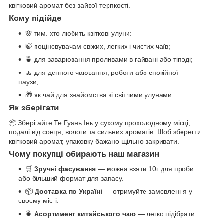
квітковий аромат без зайвої терпкості.
Кому підійде
🌸 тим, хто любить квіткові улуни;
🍃 поціновувачам свіжих, легких і чистих чаїв;
🍵 для заварювання проливами в гайвані або тіподі;
🧘 для денного чаювання, роботи або спокійної
паузи;
🎁 як чай для знайомства зі світлими улунами.
Як зберігати
📦 Зберігайте Те Гуань Інь у сухому прохолодному місці,
подалі від сонця, вологи та сильних ароматів. Щоб зберегти
квітковий аромат, упаковку бажано щільно закривати.
Чому покупці обирають наш магазин
🛒
Зручні фасування
— можна взяти 10г для проби
або більший формат для запасу.
📦
Доставка по Україні
— отримуйте замовлення у
своєму місті.
🍵
Асортимент китайського чаю
— легко підібрати