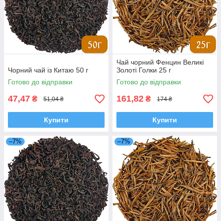
Чай чорний Фенцин Великі
Чорний чай із Китаю 50 г
Золоті Голки 25 г
Готово до відправки
Готово до відправки
47,47
161,82
₴
₴
51,04 ₴
174 ₴
Купити
Купити
–7%
–7%