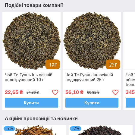
Подібні товари компанії
Чай Те Гуань Інь осінній
Чай Те Гуань Інь осінній
Чай 
недокрученний 10 г
недокрученний 25 г
обсм
Бен
22,65
56,10
345
₴
₴
24,36 ₴
60,32 ₴
Купити
Купити
Акційні пропозиції та новинки
–7%
–7%