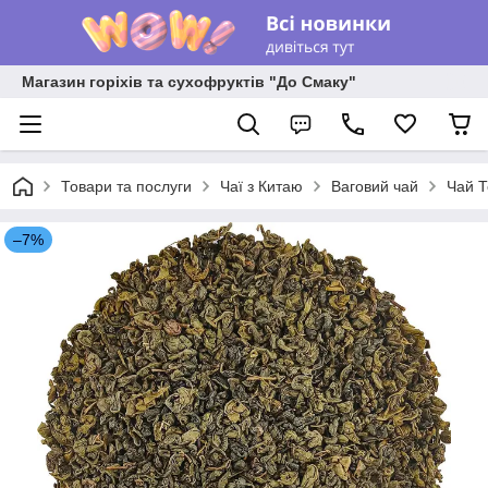
Магазин горіхів та сухофруктів "До Смаку"
Товари та послуги
Чаї з Китаю
Ваговий чай
Чай Т
–7%