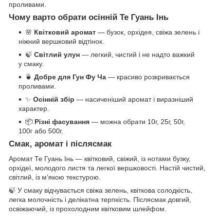
проливами.
Чому варто обрати осінній Те Гуань Інь
🌸
Квітковий аромат
— бузок, орхідея, свіжа зелень і
ніжний вершковий відтінок.
🍃
Світлий улун
— легкий, чистий і не надто важкий
у смаку.
🍵
Добре для Гун Фу Ча
— красиво розкривається
проливами.
✨
Осінній збір
— насиченіший аромат і виразніший
характер.
📦
Різні фасування
— можна обрати 10г, 25г, 50г,
100г або 500г.
Смак, аромат і післясмак
Аромат Те Гуань Інь — квітковий, свіжий, із нотами бузку,
орхідеї, молодого листя та легкої вершковості. Настій чистий,
світлий, із м’якою текстурою.
🍃 У смаку відчувається свіжа зелень, квіткова солодкість,
легка молочність і делікатна терпкість. Післясмак довгий,
освіжаючий, із прохолодним квітковим шлейфом.