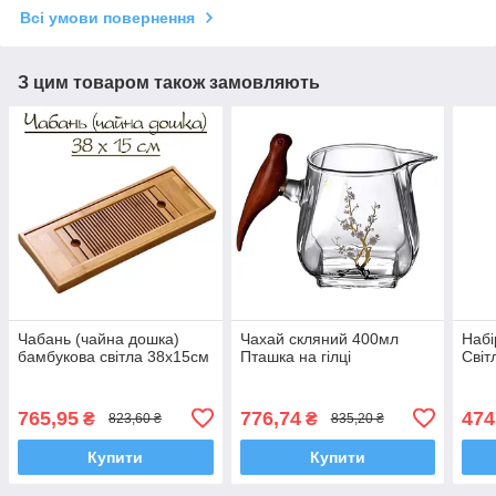
Всі умови повернення
З цим товаром також замовляють
Чабань (чайна дошка)
Чахай скляний 400мл
Набі
бамбукова світла 38х15см
Пташка на гілці
Світ
765,95
776,74
474
₴
₴
823,60 ₴
835,20 ₴
Купити
Купити