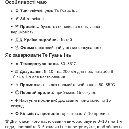
Особливості чаю
🍵
Тип:
світлий улун Те Гуань Інь.
🍂
Збір:
осінній.
🌸
Профіль:
бузок, квіти, свіжа зелень, легка
вершковість.
🇨🇳
Країна виробник:
Китай.
📦
Формат:
ваговий чай у різних фасуваннях.
Як заварювати Те Гуань Інь
🔥
Температура води:
80–85°C.
⚖️
Дозування:
8–10 г на 200 мл для проливів або 8–
10 г на 1 л для настоювання.
💧
Промивка:
швидко промийте чай водою 80–85°C.
⏱️
Перший пролив:
приблизно 15 секунд.
➕
Наступні проливи:
додавайте приблизно по 15
секунд.
🔁
Кількість проливів:
орієнтовно 7–10 проливів.
🌸 Для класичного настоювання використовуйте 8–10 г на 1 л
води, настоюйте 3–5 хвилин і не перетримуйте, щоб зберегти