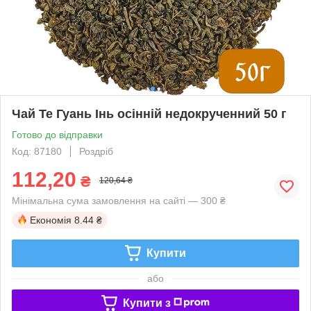
Чай Те Гуань Інь осінній недокрученний 50 г
Готово до відправки
Код: 87180
Роздріб
112,20
₴
120,64 ₴
Мінімальна сума замовлення на сайті — 300 ₴
Економія
8.44 ₴
Купити
або
Купити з