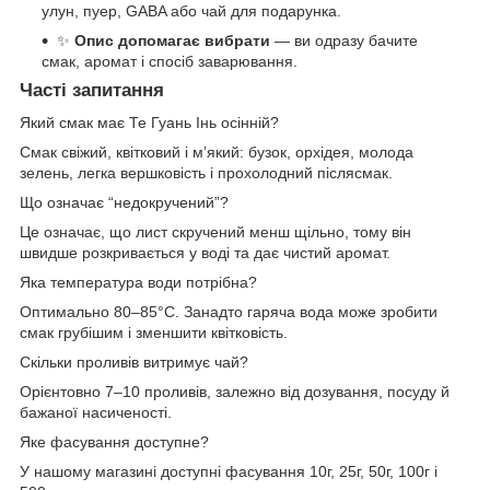
улун, пуер, GABA або чай для подарунка.
✨
Опис допомагає вибрати
— ви одразу бачите
смак, аромат і спосіб заварювання.
Часті запитання
Який смак має Те Гуань Інь осінній?
Смак свіжий, квітковий і м’який: бузок, орхідея, молода
зелень, легка вершковість і прохолодний післясмак.
Що означає “недокручений”?
Це означає, що лист скручений менш щільно, тому він
швидше розкривається у воді та дає чистий аромат.
Яка температура води потрібна?
Оптимально 80–85°C. Занадто гаряча вода може зробити
смак грубішим і зменшити квітковість.
Скільки проливів витримує чай?
Орієнтовно 7–10 проливів, залежно від дозування, посуду й
бажаної насиченості.
Яке фасування доступне?
У нашому магазині доступні фасування 10г, 25г, 50г, 100г і