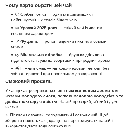
Чому варто обрати цей чай
⚪
Срібні голки
— один із найніжніших і
найвишуканіших стилів білого чаю.
📅
Урожай 2025 року
— свіжий чай із чистим
весняним характером.
📍
Фуцзянь
— регіон, відомий якісними білими
чаями.
🌿
Мінімальна обробка
— бруньки дбайливо
підв’ялюють і сушать, зберігаючи природний аромат.
🍯
Ніжний смак
— квітково-медовий, легкий, без
зайвої терпкості при правильному заварюванні.
Смаковий профіль
У чашці чай розкривається
світлим квітковим ароматом,
нотами молодого листя, легкою медовою солодкістю та
делікатною фруктовістю
. Настій прозорий, м’який і дуже
чистий.
✨ Післясмак тонкий, солодкуватий і освіжаючий. Щоб
зберегти ніжність чаю, краще не перетримувати настій і
використовувати воду близько 80°C.