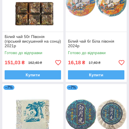
Білий чай 50г Півонія
(гірський висушений на сонці)
Білий чай 6г Біла півонія
2021р
2024р
Готово до відправки
Готово до відправки
151,03
16,18
₴
₴
162,40 ₴
17,40 ₴
Купити
Купити
–7%
–7%