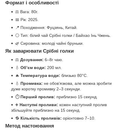
Формат і особливості
⚖️ Вага: 80г.
📅 Рік: 2025.
📍 Походження: Фуцзянь, Китай.
⚪ Тип: білий чай Срібні голки / Байхао Інь Чжень.
🌿 Сировина: молоді чайні бруньки.
Як заварювати Срібні голки
⚖️
Дозування:
6–8г чаю.
💧
Об’єм води:
200 мл.
🔥
Температура води:
близько 80°C.
💧
Промивка:
не обов’язкова, але можна зробити
дуже коротку промивку 2–3 секунди.
⏱️
Перший пролив:
приблизно 15 секунд.
➕
Наступні проливи:
кожен наступний пролив
збільшуйте приблизно на 15 секунд.
🔁
Кількість проливів:
орієнтовно 7–10.
Метод настоювання