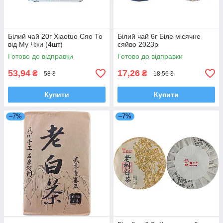
Білий чай 20г Xiaotuo Сяо То
Білий чай 6г Біле місячне
від Му Чжи (4шт)
сяйво 2023р
Готово до відправки
Готово до відправки
53,94
17,26
₴
₴
58 ₴
18,56 ₴
Купити
Купити
–7%
–7%