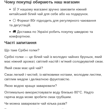
Чому покупці обирають наш магазин
🛒 У нашому магазині зручно замовити ніжний
китайський білий чай для себе або на подарунок.
⚪ Формат 80г підходить для регулярного чаювання
та дегустацій.
🚚 Доставка по Україні робить покупку швидкою та
комфортною.
Часті запитання
Що таке Срібні голки?
Срібні голки — це білий чай із молодих чайних бруньок, який
має ніжний аромат, світлий настій і м’який солодкуватий смак.
Який смак має цей чай?
Смак легкий і чистий, із квітковими нотами, молодим листям,
світлим медом і делікатною фруктовістю.
Якою водою краще заварювати?
Оптимально використовувати воду близько 80°C. Надто
гаряча вода може зробити смак грубішим.
Чи можна заварювати чай кілька разів?