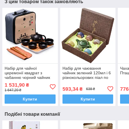
З цим товаром також замовляють
Набір для чайної
Набір для чаювання
Чаха
церемонії квадрат з
чайник зелений 120мл і 6
Пташ
чабанню чорний чайник
різнокольорових піал по
160мл та 4 піали
50мл
1 531,90
₴
593,34
776
₴
638 ₴
1 647,20 ₴
Купити
Купити
Подібні товари компанії