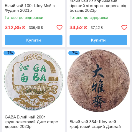
Білий чай 8г Коричневий
Білий чай 100г Шоу Мэй з
гірський зі старого дерева від
Фудзян 2021р
Ботанік 2023р
Готово до відправки
Готово до відправки
312,85
34,52
₴
₴
336,40 ₴
37,12 ₴
Купити
Купити
–7%
–7%
GABA Білий чай 200г
крупнолистовий Дике старе
Білий чай 354г Шоу мей
дерево 2023р
крафтовий старий Даяжай