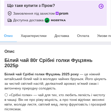
Що таке купити з Пром?
Замовлення під захистом
Доступна доставка
Опис
Характеристики
Доставка
Оплата
Умови п
Опис
Білий чай 80г Срібні голки Фуцзянь
2025р
Білий чай Срібні голки Фуцзянь 2025 року
— це ніжний
китайський білий чай із молодих чайних бруньок. Його цінують
за чистий світлий настій, делікатний аромат, м’який смак і
витончену природну солодкість.
⚪ «Срібні голки» — чай для тих, хто любить легкість і чистоту
в чашці. Він не про різку міцність, а про тонкі відтінки: весняні
квіти, молоде листя, світлий мед, легку фруктовість і прозорий
післясмак.