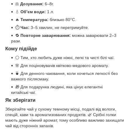
⚖️
Дозування:
6–8г.
💧
Об’єм води:
1 л.
🔥
Температура:
близько 80°C.
⏱️
Час:
3–5 хвилин, не перетримуйте.
🔁
Повторне заварювання:
можна заварювати 2–3
рази.
Кому підійде
⚪ Тим, хто любить дуже ніжні, легкі та чисті білі чаї.
🌸 Для поціновувачів квітково-медового аромату.
🍵 Для денного чаювання, коли хочеться легкості без
важкого післясмаку.
🎁 Для подарунка людині, яка цінує елегантні
китайські чаї.
Як зберігати
Зберігайте чай у сухому темному місці, подалі від вологи,
спецій, кави та ароматизованих продуктів. 🌿 Срібні голки
мають дуже ніжний аромат, тому особливо важливо захищати
чай від сторонніх запахів.