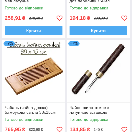
меч латунне
для переливу 750мл
Готово до відправки
Готово до відправки
258,91
194,18
₴
₴
278,40 ₴
208,80 ₴
Купити
Купити
–7%
–7%
Чабань (чайна дошка)
Чайне шило темне з
бамбукова світла 38х15см
латунною вставкою
Готово до відправки
Готово до відправки
765,95
134,85
₴
₴
823,60 ₴
145 ₴