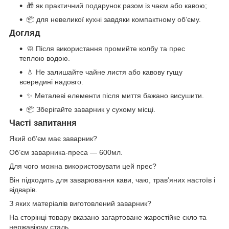
🎁 як практичний подарунок разом із чаєм або кавою;
📦 для невеликої кухні завдяки компактному об’єму.
Догляд
🧼 Після використання промийте колбу та прес
теплою водою.
💧 Не залишайте чайне листя або кавову гущу
всередині надовго.
✨ Металеві елементи після миття бажано висушити.
📦 Зберігайте заварник у сухому місці.
Часті запитання
Який об’єм має заварник?
Об’єм заварника-преса — 600мл.
Для чого можна використовувати цей прес?
Він підходить для заварювання кави, чаю, трав’яних настоїв і
відварів.
З яких матеріалів виготовлений заварник?
На сторінці товару вказано загартоване жаростійке скло та
нержавіючу сталь.