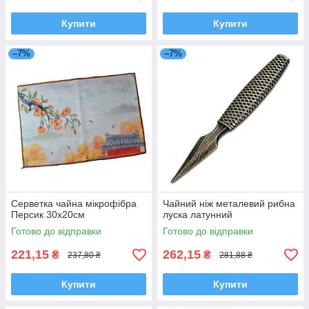
Купити
Купити
–7%
–7%
Серветка чайна мікрофібра
Чайний ніж металевий рибна
Персик 30х20см
луска латунний
Готово до відправки
Готово до відправки
221,15
262,15
₴
₴
237,80 ₴
281,88 ₴
Купити
Купити