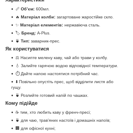
📏
Об’єм:
600мл.
🔥
Матеріал колби:
загартоване жаростійке скло.
✨
Матеріал елементів:
нержавіюча сталь.
🏷️
Бренд:
A-Plus.
🍵
Тип:
заварник-прес.
Як користуватися
⚖️ Насипте мелену каву, чай або трави у колбу.
💧 Залийте гарячою водою відповідної температури.
⏱️ Дайте напою настоятися потрібний час.
⬇️ Повільно опустіть прес, щоб відділити листя або
гущу.
🍵 Розлийте готовий напій по чашках.
Кому підійде
☕ тим, хто любить каву у френч-пресі;
🍵 для чаю, трав’яних настоїв і домашніх напоїв;
🏢 для офісної кухні;