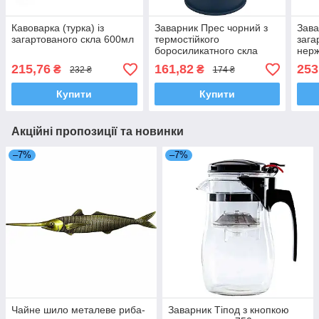
Кавоварка (турка) із
Заварник Прес чорний з
Зава
загартованого скла 600мл
термостійкого
зага
боросиликатного скла
нерж
600мл
215,76
161,82
253
₴
₴
232 ₴
174 ₴
Купити
Купити
Акційні пропозиції та новинки
–7%
–7%
Чайне шило металеве риба-
Заварник Тіпод з кнопкою