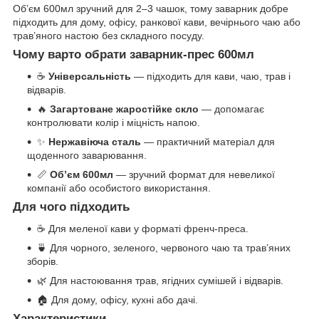
Об’єм 600мл зручний для 2–3 чашок, тому заварник добре
підходить для дому, офісу, ранкової кави, вечірнього чаю або
трав’яного настою без складного посуду.
Чому варто обрати заварник-прес 600мл
☕
Універсальність
— підходить для кави, чаю, трав і
відварів.
🔥
Загартоване жаростійке скло
— допомагає
контролювати колір і міцність напою.
✨
Нержавіюча сталь
— практичний матеріал для
щоденного заварювання.
📏
Об’єм 600мл
— зручний формат для невеликої
компанії або особистого використання.
Для чого підходить
☕ Для меленої кави у форматі френч-преса.
🍵 Для чорного, зеленого, червоного чаю та трав’яних
зборів.
🌿 Для настоювання трав, ягідних сумішей і відварів.
🏠 Для дому, офісу, кухні або дачі.
Характеристики