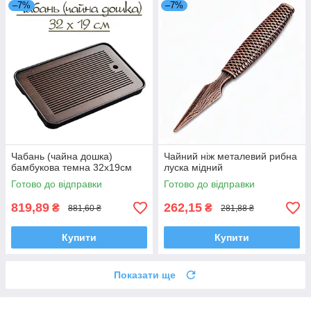
–7%
–7%
Чабань (чайна дошка)
Чайний ніж металевий рибна
бамбукова темна 32х19см
луска мідний
Готово до відправки
Готово до відправки
819,89
262,15
₴
₴
881,60 ₴
281,88 ₴
Купити
Купити
Показати ще