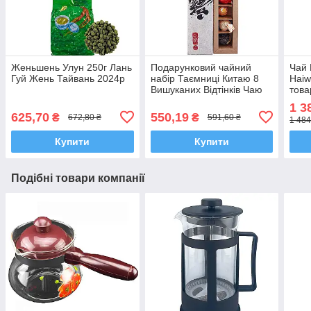
Женьшень Улун 250г Лань
Подарунковий чайний
Чай 
Гуй Жень Тайвань 2024р
набір Таємниці Китаю 8
Haiw
Вишуканих Відтінків Чаю
тов
1 3
625,70
550,19
₴
₴
672,80 ₴
591,60 ₴
1 484
Купити
Купити
Подібні товари компанії