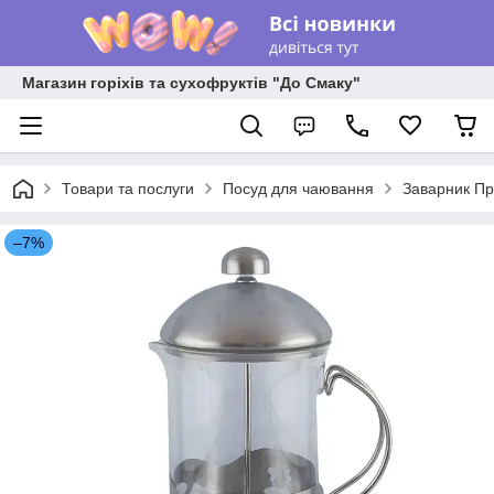
Магазин горіхів та сухофруктів "До Смаку"
Товари та послуги
Посуд для чаювання
Заварник Пре
–7%