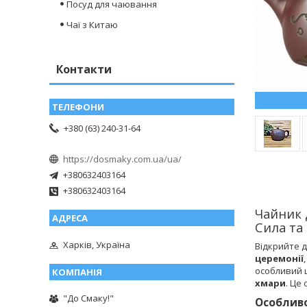
Посуд для чаювання
Чаї з Китаю
Контакти
+380 (63) 240-31-64
https://dosmaky.com.ua/ua/
+380632403164
+380632403164
Чайник 
Сила та
Харків, Україна
Відкрийте д
церемонії
особливий 
хмари
. Це
"До Смаку!"
Особливо