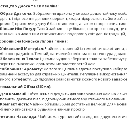
стецтво Даоса та Символіка:
Образ Дракона:
Зображення дракона у хмарах додає чайнику особл
дрість і піднесення до нових вершин, хмари підкреслюють його зв’яз
ремонії, приносячи удачу й благословення, а також створюючи атмос
Більше Ніж Посуд:
Такий чайник — це більше, ніж просто посуд, це
жна чашка чаю з ним стає частиною подорожі у світ давніх традицій,
сокоякісна Ісинська Лілова Глина:
Унікальний Матеріал:
Чайник створений із темної ісинської глини,
ибокою традицією. Темний, насичений колір і матова текстура додаю
Збереження Тепла:
Ця глина чудово зберігає тепло та забезпечує 
зкриттю смакових і ароматичних властивостей чаю.
"Вбирання" Аромату:
До того ж, ця глина здатна поступово «вбир
замінний аксесуар для справжніх цінителів. Регулярне використання
йного артефакту, що підсилює смакові нотки кожного нового заварю
тимальний Об'єм (360мл):
Для Компанії:
Об’єм 360мл підходить для заварювання чаю на кільк
повнити декілька піал, підтримуючи атмосферу спільного чаювання.
Компактність:
Чайник об’ємом 360мл достатньо великий для чаюван
б легко вписатися в будь-який чайний простір.
тетична Насолода:
Чайник має урочистий вигляд, що дарує естетич