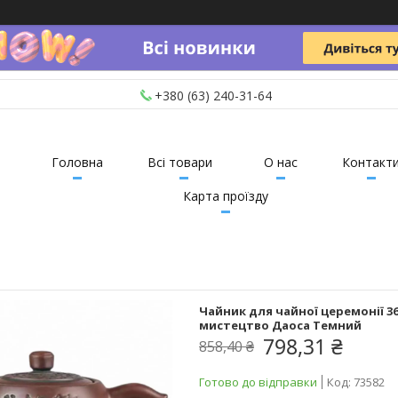
+380 (63) 240-31-64
Головна
Всі товари
О нас
Контакт
Карта проїзду
Чайник для чайної церемонії 36
мистецтво Даоса Темний
798,31 ₴
858,40 ₴
Готово до відправки
Код:
73582