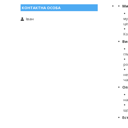
Ми
му
Іван
це
Ко
Ви
гл
ро
не
ча
Оп
на
що
Ес