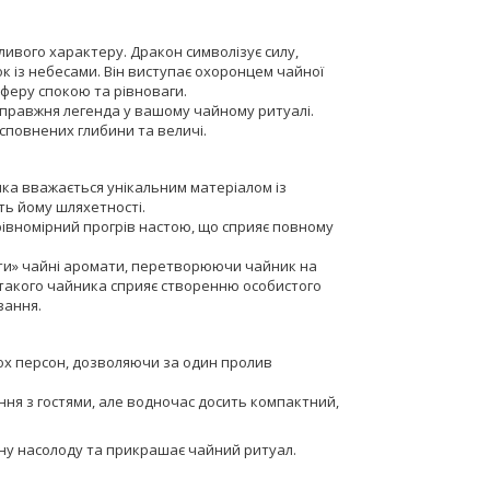
ивого характеру. Дракон символізує силу,
ок із небесами. Він виступає охоронцем чайної
феру спокою та рівноваги.
 справжня легенда у вашому чайному ритуалі.
 сповнених глибини та величі.
 яка вважається унікальним матеріалом із
ть йому шляхетності.
рівномірний прогрів настою, що сприяє повному
ати» чайні аромати, перетворюючи чайник на
 такого чайника сприяє створенню особистого
вання.
ох персон, дозволяючи за один пролив
ня з гостями, але водночас досить компактний,
ну насолоду та прикрашає чайний ритуал.