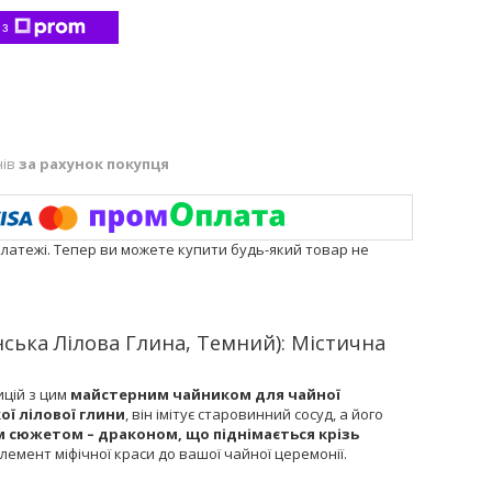
 з
нів
за рахунок покупця
платежі. Тепер ви можете купити будь-який товар не
нська Лілова Глина, Темний): Містична
ицій з цим
майстерним чайником для чайної
ої лілової глини
, він імітує старовинний сосуд, а його
м сюжетом – драконом, що піднімається крізь
лемент міфічної краси до вашої чайної церемонії.