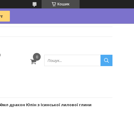
Кошик
и
0мл дракон Юпін з Ісинської лилової глини