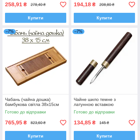
258,91
194,18
₴
₴
278,40 ₴
208,80 ₴
Купити
Купити
–7%
–7%
Чабань (чайна дошка)
Чайне шило темне з
бамбукова світла 38х15см
латунною вставкою
Готово до відправки
Готово до відправки
765,95
134,85
₴
₴
823,60 ₴
145 ₴
Купити
Купити