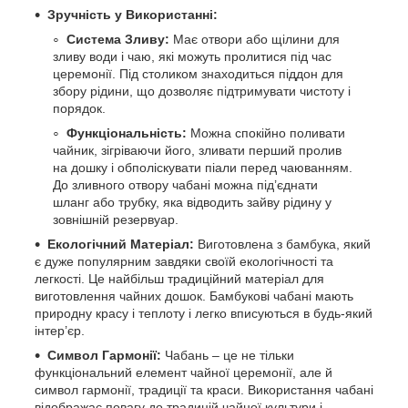
Зручність у Використанні:
Система Зливу:
Має отвори або щілини для
зливу води і чаю, які можуть пролитися під час
церемонії. Під столиком знаходиться піддон для
збору рідини, що дозволяє підтримувати чистоту і
порядок.
Функціональність:
Можна спокійно поливати
чайник, зігріваючи його, зливати перший пролив
на дошку і обполіскувати піали перед чаюванням.
До зливного отвору чабані можна під’єднати
шланг або трубку, яка відводить зайву рідину у
зовнішній резервуар.
Екологічний Матеріал:
Виготовлена з бамбука, який
є дуже популярним завдяки своїй екологічності та
легкості. Це найбільш традиційний матеріал для
виготовлення чайних дошок. Бамбукові чабані мають
природну красу і теплоту і легко вписуються в будь-який
інтер’єр.
Символ Гармонії:
Чабань – це не тільки
функціональний елемент чайної церемонії, але й
символ гармонії, традиції та краси. Використання чабані
відображає повагу до традицій чайної культури і