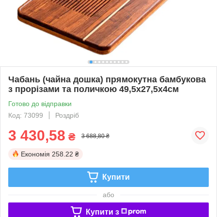
Чабань (чайна дошка) прямокутна бамбукова
з прорізами та поличкою 49,5х27,5х4см
Готово до відправки
Код: 73099
Роздріб
3 430,58
₴
3 688,80 ₴
Економія
258.22 ₴
Купити
або
Купити з