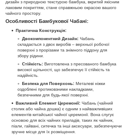
дизайн з природною текстурою бамбука, вкритий якісним
лаковим покриттям, стане справжньою окрасою вашого
чайного простору.
Особливості Бамбукової Чабані:
Практична Конструкція:
Двокомпонентний Дизайн:
Чабань
складається з двох виробів – верхньої робочої
поверхні з прорізами та знімного піддону для
збору рідини.
Стійкість:
Виготовлена з пресованого бамбука
високої щільності, що забезпечує її стійкість та
надійність.
Безпека для Поверхонь:
Металеві ніжки
оздоблені протиковзними накладками,
безпечними для будь-якої поверхні.
Важливий Елемент Церемонії:
Чабань (чайний
столик або чайна дошка) є одним з найважливіших
елементів китайської чайної церемонії. Вона слугує
основою для всіх чайних приладів, таких як чайник,
піали, гайвані, ситечка та інші аксесуари, забезпечуючи
зручне місце для їх розміщення.