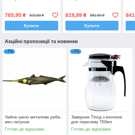
765,95
819,89
841
₴
₴
823,60 ₴
881,60 ₴
Купити
Купити
Акційні пропозиції та новинки
–7%
–7%
Чайне шило металеве риба-
Заварник Тіпод з кнопкою
меч латунне
для переливу 750мл
Готово до відправки
Готово до відправки