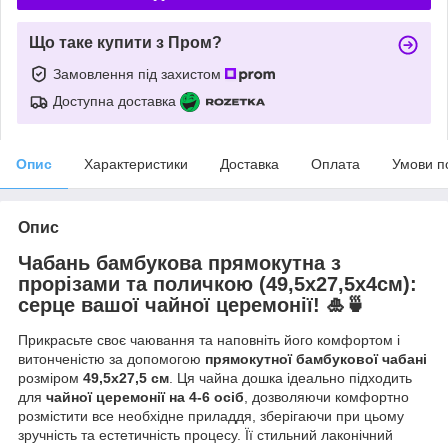
Що таке купити з Пром?
Замовлення під захистом
Доступна доставка
Опис
Характеристики
Доставка
Оплата
Умови п
Опис
Чабань бамбукова прямокутна з
прорізами та поличкою (49,5х27,5х4см):
серце вашої чайної церемонії! 🎍🍵
Прикрасьте своє чаювання та наповніть його комфортом і
витонченістю за допомогою
прямокутної бамбукової чабані
розміром
49,5х27,5 см
. Ця чайна дошка ідеально підходить
для
чайної церемонії на 4-6 осіб
, дозволяючи комфортно
розмістити все необхідне приладдя, зберігаючи при цьому
зручність та естетичність процесу. Її стильний лаконічний