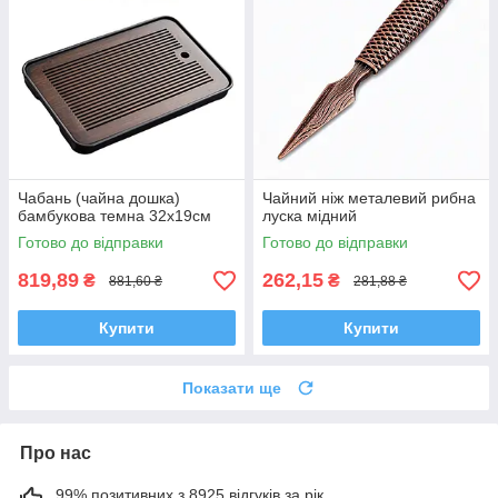
Чабань (чайна дошка)
Чайний ніж металевий рибна
бамбукова темна 32х19см
луска мідний
Готово до відправки
Готово до відправки
819,89
262,15
₴
₴
881,60 ₴
281,88 ₴
Купити
Купити
Показати ще
Про нас
99% позитивних з 8925 відгуків за рік