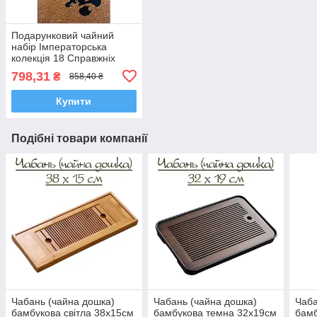
Подарунковий чайний
набір Імператорська
колекція 18 Справжніх
Чаїв Китаю
798,31
₴
858,40 ₴
Купити
Подібні товари компанії
Чабань (чайна дошка)
Чабань (чайна дошка)
Чаба
бамбукова світла 38х15см
бамбукова темна 32х19см
бамб