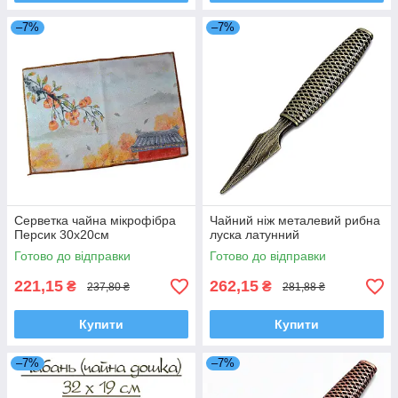
–7%
–7%
Серветка чайна мікрофібра
Чайний ніж металевий рибна
Персик 30х20см
луска латунний
Готово до відправки
Готово до відправки
221,15
262,15
₴
₴
237,80 ₴
281,88 ₴
Купити
Купити
–7%
–7%