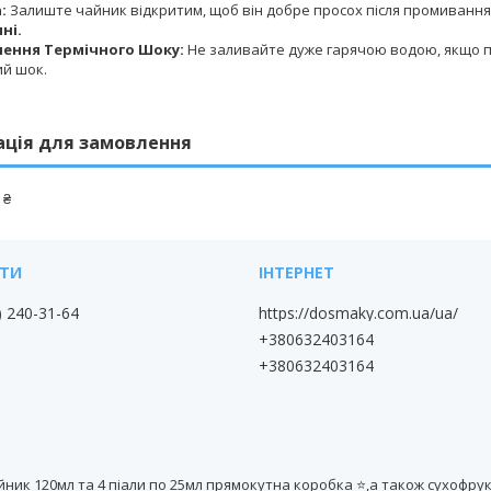
:
Залиште чайник відкритим, щоб він добре просох після промивання
ні.
ення Термічного Шоку:
Не заливайте дуже гарячою водою, якщо по
ий шок.
ація для замовлення
 ₴
) 240-31-64
https://dosmaky.com.ua/ua/
+380632403164
+380632403164
ник 120мл та 4 піали по 25мл прямокутна коробка ⭐,а також сухофрукти,