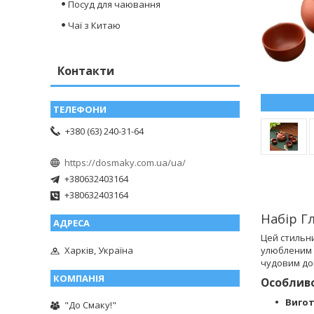
Посуд для чаювання
Чаї з Китаю
Контакти
+380 (63) 240-31-64
https://dosmaky.com.ua/ua/
+380632403164
+380632403164
Набір Г
Цей стильн
улюбленим 
Харків, Україна
чудовим доп
Особливо
Вигот
"До Смаку!"