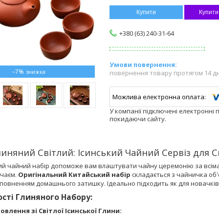
Купити
Купити
+380 (63) 240-31-64
–7%
повернення товару протягом 14 д
У компанії підключені електронні 
покидаючи сайту.
линяний Світлий: Ісинський Чайний Сервіз для 
ий чайний набір допоможе вам влаштувати чайну церемонію за всіма
чаєм.
Оригінальний Китайський набір
складається з чайничка об
овненням домашнього затишку. Ідеально підходить як для новачків, 
сті Глиняного Набору:
овлення зі Світлої Ісинської Глини: