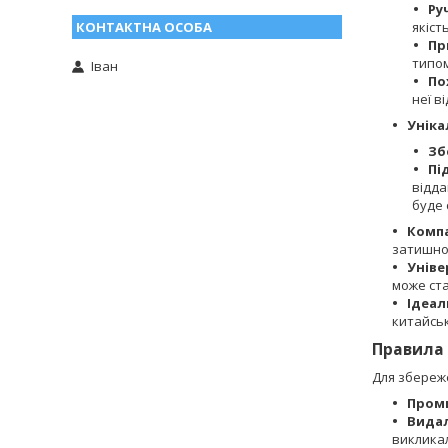
Ру
якість
Пр
типом
Іван
По
неї в
Уніка
Зб
Пі
відда
буде 
Компа
затишно
Уніве
може ста
Ідеал
китайськ
Правила 
Для збереж
Пром
Видал
викликал