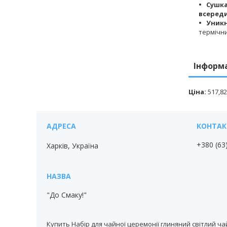
Сушка
всереди
Уникн
термічн
Інформ
Ціна:
517,82
+380 (63
Харків, Україна
"До Смаку!"
Купить Набір для чайної церемонії глиняний світлий чай