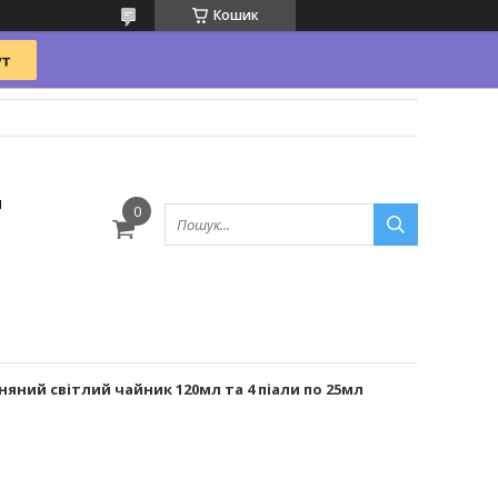
Кошик
и
няний світлий чайник 120мл та 4 піали по 25мл