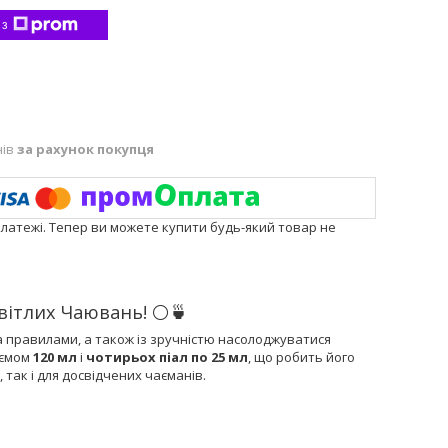
 з
нів
за рахунок покупця
платежі. Тепер ви можете купити будь-який товар не
Світлих Чаювань! ⚪🍵
 правилами, а також із зручністю насолоджуватися
'ємом
120 мл
і
чотирьох піал по 25 мл
, що робить його
так і для досвідчених чаєманів.