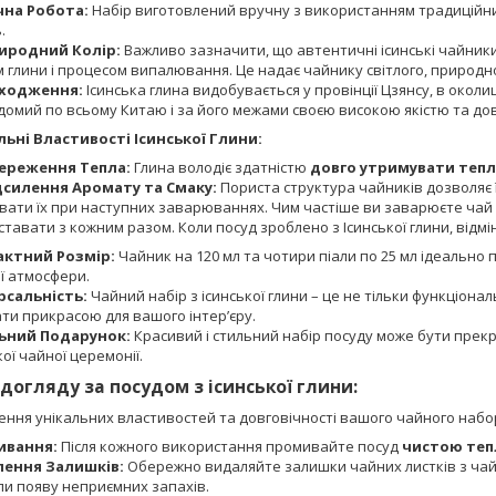
чна Робота:
Набір виготовлений вручну з використанням традиційних
.
иродний Колір:
Важливо зазначити, що автентичні ісинські чайник
 глини і процесом випалювання. Це надає чайнику світлого, природно
ходження:
Ісинська глина видобувається у провінції Цзянсу, в околиця
ідомий по всьому Китаю і за його межами своєю високою якістю та дов
льні Властивості Ісинської Глини:
ереження Тепла:
Глина володіє здатністю
довго утримувати теп
дсилення Аромату та Смаку:
Пориста структура чайників дозволяє 
вати їх при наступних заварюваннях. Чим частіше ви заварюєте чай 
ставати з кожним разом. Коли посуд зроблено з Ісинської глини, відм
ктний Розмір:
Чайник на 120 мл та чотири піали по 25 мл ідеально
ї атмосфери.
рсальність:
Чайний набір з ісинської глини – це не тільки функціона
ти прикрасою для вашого інтер’єру.
ьний Подарунок:
Красивий і стильний набір посуду може бути прек
ої чайної церемонії.
догляду за посудом з ісинської глини:
ення унікальних властивостей та довговічності вашого чайного набо
ивання:
Після кожного використання промивайте посуд
чистою те
ення Залишків:
Обережно видаляйте залишки чайних листків з чайн
и появу неприємних запахів.