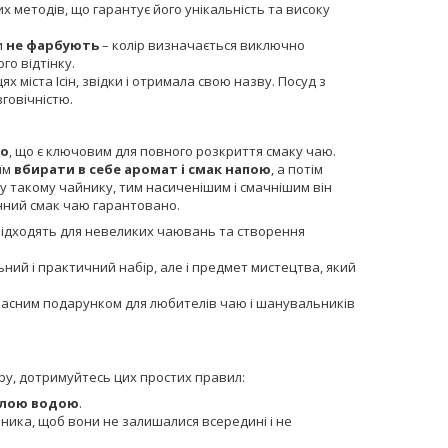
 методів, що гарантує його унікальність та високу
и
не фарбують
– колір визначається виключно
го відтінку.
х міста Ісін, звідки і отримала свою назву. Посуд з
говічністю.
ло
, що є ключовим для повного розкриття смаку чаю.
їм
вбирати в себе аромат і смак напою
, а потім
у такому чайнику, тим насиченішим і смачнішим він
інний смак чаю гарантовано.
 підходять для невеликих чаювань та створення
льний і практичний набір, але і предмет мистецтва, який
расним подарунком для любителів чаю і шанувальників
ру, дотримуйтесь цих простих правил:
плою водою
.
ика, щоб вони не залишалися всередині і не