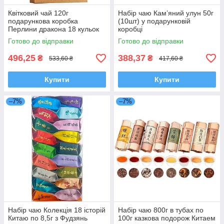
Квітковий чай 120г
Набір чаю Кам’яний улун 50г
подарункова коробка
(10шт) у подарунковій
Перлини дракона 18 кульок
коробці
Готово до відправки
Готово до відправки
496,25
388,37
₴
₴
533,60 ₴
417,60 ₴
Купити
Купити
–7%
–7%
Набір чаю Колекція 18 історій
Набір чаю 800г в тубах по
Китаю по 8,5г з Фудзянь
100г казкова подорож Китаем