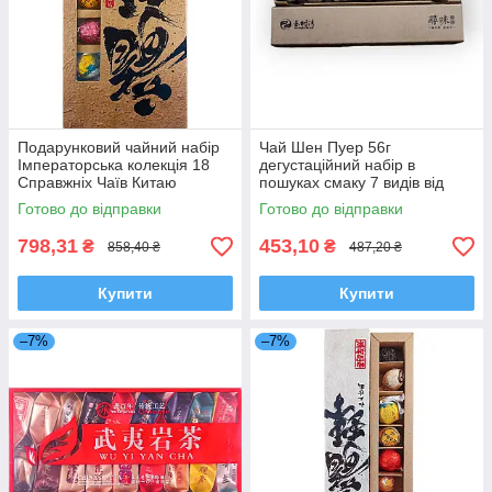
Подарунковий чайний набір
Чай Шен Пуер 56г
Імператорська колекція 18
дегустаційний набір в
Справжніх Чаїв Китаю
пошуках смаку 7 видів від
Юшувань
Готово до відправки
Готово до відправки
798,31
453,10
₴
₴
858,40 ₴
487,20 ₴
Купити
Купити
–7%
–7%