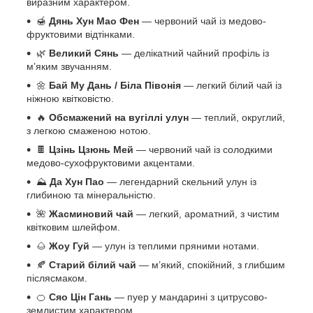
виразним характером.
🍯
Дянь Хун Мао Фен
— червоний чай із медово-
фруктовими відтінками.
🌿
Великий Сянь
— делікатний чайний профіль із
м’яким звучанням.
🌼
Бай Му Дань / Біла Півонія
— легкий білий чай із
ніжною квітковістю.
🔥
Обсмажений на вугіллі улун
— теплий, округлий,
з легкою смаженою нотою.
🍫
Цзінь Цзюнь Мей
— червоний чай із солодкими
медово-сухофруктовими акцентами.
⛰️
Да Хун Пао
— легендарний скельний улун із
глибиною та мінеральністю.
🌺
Жасминовий чай
— легкий, ароматний, з чистим
квітковим шлейфом.
🌰
Жоу Гуй
— улун із теплими пряними нотами.
🍂
Старий білий чай
— м’який, спокійний, з глибшим
післясмаком.
🍊
Сяо Цін Гань
— пуер у мандарині з цитрусово-
землистим характером.