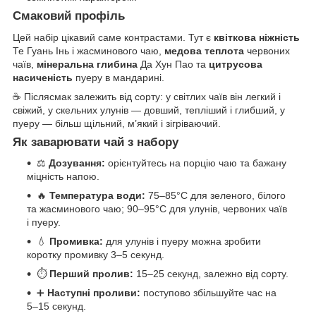
Смаковий профіль
Цей набір цікавий саме контрастами. Тут є
квіткова ніжність
Те Гуань Інь і жасминового чаю,
медова теплота
червоних
чаїв,
мінеральна глибина
Да Хун Пао та
цитрусова
насиченість
пуеру в мандарині.
☕ Післясмак залежить від сорту: у світлих чаїв він легкий і
свіжий, у скельних улунів — довший, тепліший і глибший, у
пуеру — більш щільний, м’який і зігріваючий.
Як заварювати чай з набору
⚖️
Дозування:
орієнтуйтесь на порцію чаю та бажану
міцність напою.
🔥
Температура води:
75–85°C для зеленого, білого
та жасминового чаю; 90–95°C для улунів, червоних чаїв
і пуеру.
💧
Промивка:
для улунів і пуеру можна зробити
коротку промивку 3–5 секунд.
⏱️
Перший пролив:
15–25 секунд, залежно від сорту.
➕
Наступні проливи:
поступово збільшуйте час на
5–15 секунд.