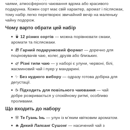
чаями, атмосферного чаювання вдома або красивого
подарунка. Кожен сорт має свій характер, аромат і післясмак,
тому набір легко перетворює звичайний вечір на маленьку
чайну подорож.
Чому варто обрати цей набір
🍵
12 різних сортів
— можна порівнювати смаки,
аромати та післясмаки.
🎁
Гарний подарунковий формат
— доречно для
поціновувачів чаю, колег, друзів або близьких.
🌿
Різні типи чаю
— у наборі є улуни, червоні, білі,
жасминовий чай і пуер у мандарині.
✨
Без нудного вибору
— одразу готова добірка для
дегустації.
☕
Підходить для повільного чаювання
— чай
добре розкривається у спокійному ритмі, особливо
проливами.
Що входить до набору
🌸
Те Гуань Інь
— улун із м’яким квітковим ароматом.
🔥
Дикий Лапсанг Сушонг
— насичений чай з