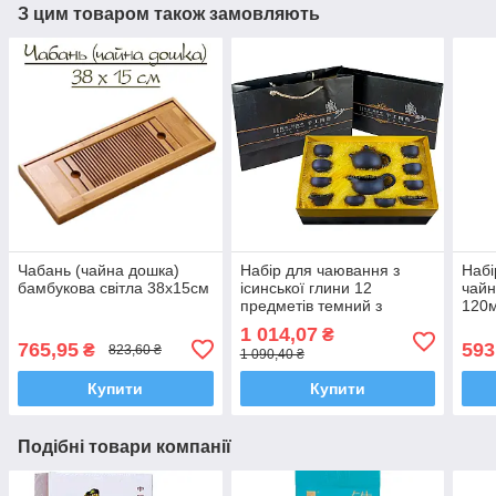
З цим товаром також замовляють
Чабань (чайна дошка)
Набір для чаювання з
Набі
бамбукова світла 38х15см
ісинської глини 12
чайн
предметів темний з
120м
чайником 160мл та 8 піал
1 014,07
₴
765,95
593
₴
823,60 ₴
1 090,40 ₴
Купити
Купити
Подібні товари компанії