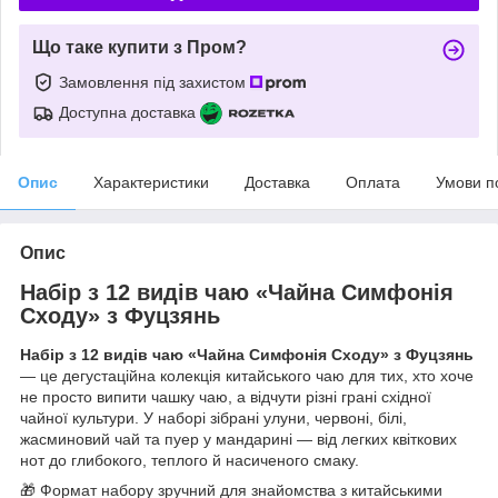
Що таке купити з Пром?
Замовлення під захистом
Доступна доставка
Опис
Характеристики
Доставка
Оплата
Умови п
Опис
Набір з 12 видів чаю «Чайна Симфонія
Сходу» з Фуцзянь
Набір з 12 видів чаю «Чайна Симфонія Сходу» з Фуцзянь
— це дегустаційна колекція китайського чаю для тих, хто хоче
не просто випити чашку чаю, а відчути різні грані східної
чайної культури. У наборі зібрані улуни, червоні, білі,
жасминовий чай та пуер у мандарині — від легких квіткових
нот до глибокого, теплого й насиченого смаку.
🎁 Формат набору зручний для знайомства з китайськими