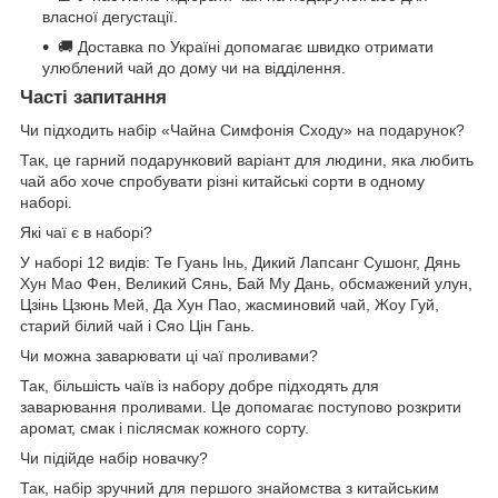
власної дегустації.
🚚 Доставка по Україні допомагає швидко отримати
улюблений чай до дому чи на відділення.
Часті запитання
Чи підходить набір «Чайна Симфонія Сходу» на подарунок?
Так, це гарний подарунковий варіант для людини, яка любить
чай або хоче спробувати різні китайські сорти в одному
наборі.
Які чаї є в наборі?
У наборі 12 видів: Те Гуань Інь, Дикий Лапсанг Сушонг, Дянь
Хун Мао Фен, Великий Сянь, Бай Му Дань, обсмажений улун,
Цзінь Цзюнь Мей, Да Хун Пао, жасминовий чай, Жоу Гуй,
старий білий чай і Сяо Цін Гань.
Чи можна заварювати ці чаї проливами?
Так, більшість чаїв із набору добре підходять для
заварювання проливами. Це допомагає поступово розкрити
аромат, смак і післясмак кожного сорту.
Чи підійде набір новачку?
Так, набір зручний для першого знайомства з китайським