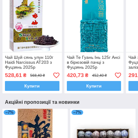
Чай Шуй сянь улун 110г
Чай Те Гуань Інь 125г Ансі
Чай 
Haidi Narcissus AT203 з
в бірюзовій пачці з
Фуцз
Фуцзянь 2025р
Фуцзянь 2025р
залі
528,61
420,73
291
₴
₴
568,40 ₴
452,40 ₴
Купити
Купити
Акційні пропозиції та новинки
–7%
–7%