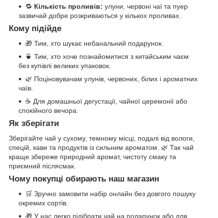
🔁
Кількість проливів:
улуни, червоні чаї та пуер
зазвичай добре розкриваються у кількох проливах.
Кому підійде
🎁 Тим, хто шукає небанальний подарунок.
🍵 Тим, хто хоче познайомитися з китайським чаєм
без купівлі великих упаковок.
🌿 Поціновувачам улунів, червоних, білих і ароматних
чаїв.
☕ Для домашньої дегустації, чайної церемонії або
спокійного вечора.
Як зберігати
Зберігайте чай у сухому, темному місці, подалі від вологи,
спецій, кави та продуктів із сильним ароматом. 🌿 Так чай
краще збереже природний аромат, чистоту смаку та
приємний післясмак.
Чому покупці обирають наш магазин
🛒 Зручно замовити набір онлайн без довгого пошуку
окремих сортів.
🎁 У нас легко підібрати чай на подарунок або для