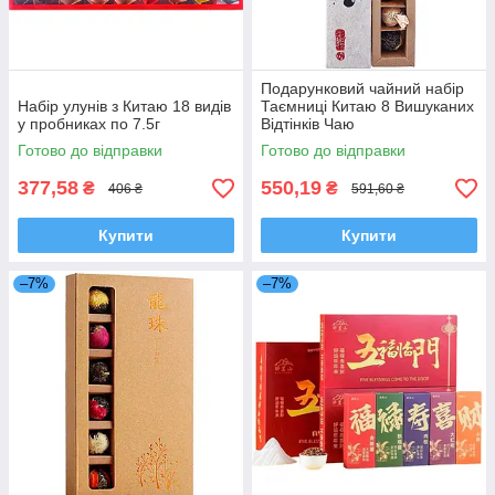
Подарунковий чайний набір
Набір улунів з Китаю 18 видів
Таємниці Китаю 8 Вишуканих
у пробниках по 7.5г
Відтінків Чаю
Готово до відправки
Готово до відправки
377,58
550,19
₴
₴
406 ₴
591,60 ₴
Купити
Купити
–7%
–7%