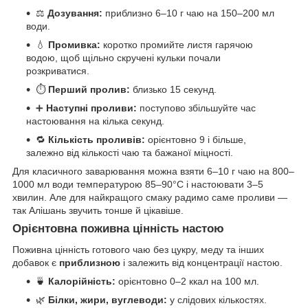
⚖️
Дозування:
приблизно 6–10 г чаю на 150–200 мл
води.
💧
Промивка:
коротко промийте листя гарячою
водою, щоб щільно скручені кульки почали
розкриватися.
⏱️
Перший пролив:
близько 15 секунд.
➕
Наступні проливи:
поступово збільшуйте час
настоювання на кілька секунд.
🔁
Кількість проливів:
орієнтовно 9 і більше,
залежно від кількості чаю та бажаної міцності.
Для класичного заварювання можна взяти 6–10 г чаю на 800–
1000 мл води температурою 85–90°C і настоювати 3–5
хвилин. Але для найкращого смаку радимо саме проливи —
так Алішань звучить тонше й цікавіше.
Орієнтовна поживна цінність настою
Поживна цінність готового чаю без цукру, меду та інших
добавок є
приблизною
і залежить від концентрації настою.
🍵
Калорійність:
орієнтовно 0–2 ккал на 100 мл.
🌿
Білки, жири, вуглеводи:
у слідових кількостях.