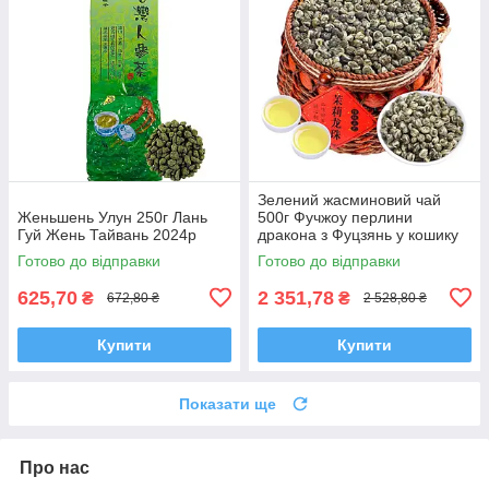
Зелений жасминовий чай
Женьшень Улун 250г Лань
500г Фучжоу перлини
Гуй Жень Тайвань 2024р
дракона з Фуцзянь у кошику
2023р
Готово до відправки
Готово до відправки
625,70
2 351,78
₴
₴
672,80 ₴
2 528,80 ₴
Купити
Купити
Показати ще
Про нас