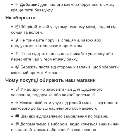
✨
Добавки:
для чистого квітково-фруктового смаку
краще пити без цукру.
Як зберігати
📦 Зберігайте чай у сухому темному місці, подалі від
сонця та вологи.
🌶️ Не тримайте поруч зі спеціями, кавою або
продуктами з інтенсивним ароматом.
🫙 Після відкриття щільно закривайте упаковку або
пересипте чай у герметичну банку.
🍃 Бережіть листя від сторонніх запахів, щоб зберегти
квітковий аромат Алішаню.
Чому покупці обирають наш магазин
🛒 У нас зручно замовити чай для щоденного
чаювання, подарунка або чайної церемонії.
⭐ Можна підібрати улун під різний смак — від ніжного
квіткового до більш насиченого обсмаженого.
🚚 Швидко відправляємо замовлення по Україні.
💬 Допомагаємо з вибором, якщо хочеться знайти чай
під настрій, аромат або спосіб заварювання.