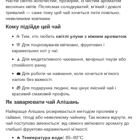
Настій світло-золотистий, прозорий, із чистим ароматом
весняних квітів. Післясмак солодкуватий, м’який і доволі
тривалий — саме тому цей чай хочеться пити повільно,
невеликими ковтками.
Кому підійде цей чай
☕ Тим, хто любить
світлі улуни з ніжним ароматом
.
🌸 Для поціновувачів квіткових, фруктових і
карамельних нот у чаї.
🧘 Для медитативного чаювання, вечірньої паузи або
спокійного ранку.
💼 Для роботи чи навчання, коли хочеться м’якого
напою без важкості.
🎁 Для подарунка людині, яка цінує якісний чай і
красивий смаковий профіль.
Як заварювати чай Алішань
Найкраще Алішань розкривається методом проливів у
гайвані, тіподі або невеликому чайнику. Так можна відчути, як
чай поступово змінюється: від свіжого квіткового аромату до
глибшої фруктово-карамельної м’якості.
🔥
Температура води:
85–90°C.