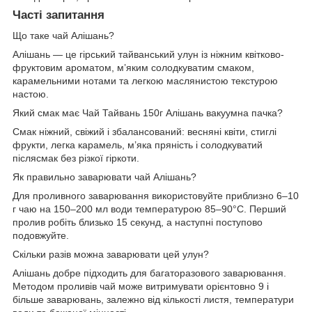
Часті запитання
Що таке чай Алішань?
Алішань — це гірський тайванський улун із ніжним квітково-
фруктовим ароматом, м’яким солодкуватим смаком,
карамельними нотами та легкою маслянистою текстурою
настою.
Який смак має Чай Тайвань 150г Алішань вакуумна пачка?
Смак ніжний, свіжий і збалансований: весняні квіти, стиглі
фрукти, легка карамель, м’яка пряність і солодкуватий
післясмак без різкої гіркоти.
Як правильно заварювати чай Алішань?
Для проливного заварювання використовуйте приблизно 6–10
г чаю на 150–200 мл води температурою 85–90°C. Перший
пролив робіть близько 15 секунд, а наступні поступово
подовжуйте.
Скільки разів можна заварювати цей улун?
Алішань добре підходить для багаторазового заварювання.
Методом проливів чай може витримувати орієнтовно 9 і
більше заварювань, залежно від кількості листя, температури