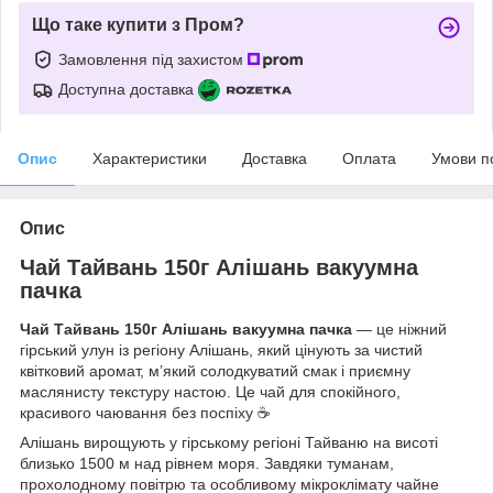
Що таке купити з Пром?
Замовлення під захистом
Доступна доставка
Опис
Характеристики
Доставка
Оплата
Умови п
Опис
Чай Тайвань 150г Алішань вакуумна
пачка
Чай Тайвань 150г Алішань вакуумна пачка
— це ніжний
гірський улун із регіону Алішань, який цінують за чистий
квітковий аромат, м’який солодкуватий смак і приємну
маслянисту текстуру настою. Це чай для спокійного,
красивого чаювання без поспіху ☕
Алішань вирощують у гірському регіоні Тайваню на висоті
близько 1500 м над рівнем моря. Завдяки туманам,
прохолодному повітрю та особливому мікроклімату чайне