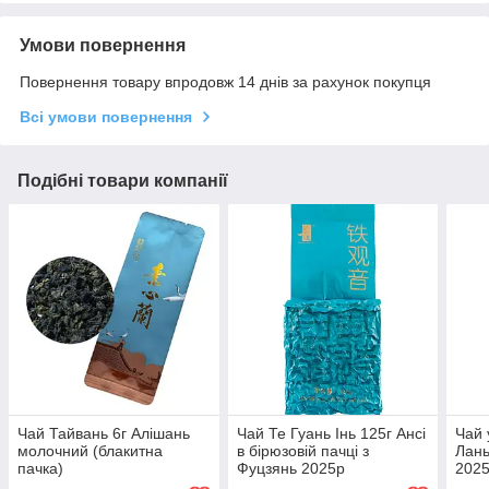
Умови повернення
Повернення товару впродовж 14 днів за рахунок покупця
Всі умови повернення
Подібні товари компанії
Чай Тайвань 6г Алішань
Чай Те Гуань Інь 125г Ансі
Чай 
молочний (блакитна
в бірюзовій пачці з
Лан
пачка)
Фуцзянь 2025р
2025