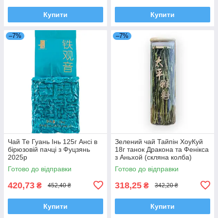
Купити
Купити
–7%
–7%
Чай Те Гуань Інь 125г Ансі в
Зелений чай Тайпін ХоуКуй
бірюзовій пачці з Фуцзянь
18г танок Дракона та Фенікса
2025р
з Аньхой (скляна колба)
Готово до відправки
Готово до відправки
420,73
318,25
₴
₴
452,40 ₴
342,20 ₴
Купити
Купити