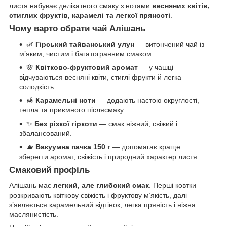
листя набуває делікатного смаку з нотами
весняних квітів,
стиглих фруктів, карамелі та легкої пряності
.
Чому варто обрати чай Алішань
🌿
Гірський тайванський улун
— витончений чай із
м’яким, чистим і багатогранним смаком.
🌸
Квітково-фруктовий аромат
— у чашці
відчуваються весняні квіти, стиглі фрукти й легка
солодкість.
🍯
Карамельні ноти
— додають настою округлості,
тепла та приємного післясмаку.
✨
Без різкої гіркоти
— смак ніжний, свіжий і
збалансований.
🫖
Вакуумна пачка 150 г
— допомагає краще
зберегти аромат, свіжість і природний характер листя.
Смаковий профіль
Алішань має
легкий, але глибокий смак
. Перші ковтки
розкривають квіткову свіжість і фруктову м’якість, далі
з’являється карамельний відтінок, легка пряність і ніжна
маслянистість.