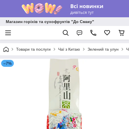
Магазин горіхів та сухофруктів "До Смаку"
Товари та послуги
Чаї з Китаю
Зелений та улун
Ч
–7%