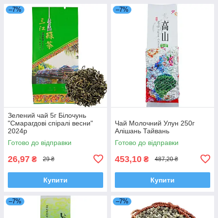
–7%
–7%
Зелений чай 5г Білочунь
"Смарагдові спіралі весни"
Чай Молочний Улун 250г
2024р
Алішань Тайвань
Готово до відправки
Готово до відправки
26,97
453,10
₴
₴
29 ₴
487,20 ₴
Купити
Купити
–7%
–7%