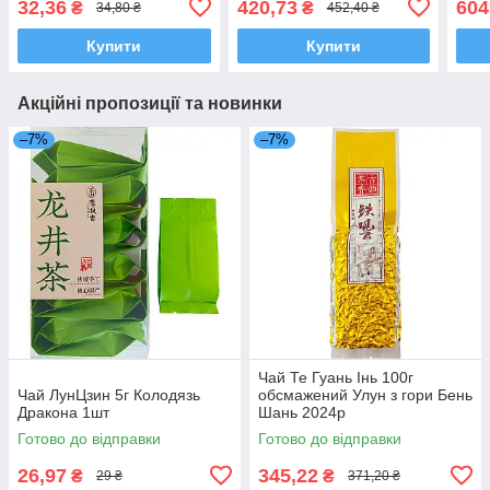
32,36
420,73
604
₴
₴
34,80 ₴
452,40 ₴
Купити
Купити
Акційні пропозиції та новинки
–7%
–7%
Чай Те Гуань Інь 100г
Чай ЛунЦзин 5г Колодязь
обсмажений Улун з гори Бень
Дракона 1шт
Шань 2024р
Готово до відправки
Готово до відправки
26,97
345,22
₴
₴
29 ₴
371,20 ₴