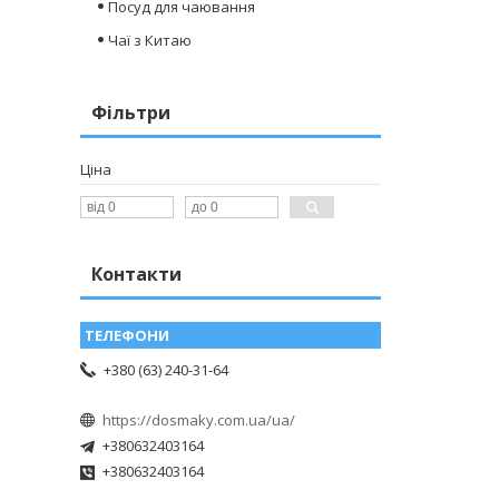
Посуд для чаювання
Чаї з Китаю
Фільтри
Ціна
Контакти
+380 (63) 240-31-64
https://dosmaky.com.ua/ua/
+380632403164
+380632403164