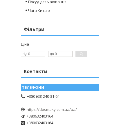
Посуд для чаювання
Чаї з Китаю
Фільтри
Ціна
Контакти
+380 (63) 240-31-64
https://dosmaky.com.ua/ua/
+380632403164
+380632403164